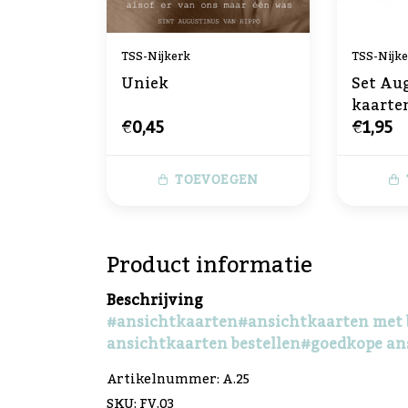
TSS-Nijkerk
TSS-Nijk
Uniek
Set Aug
kaarte
€0,45
€1,95
TOEVOEGEN
Product informatie
Beschrijving
#ansichtkaarten
#ansichtkaarten met b
ansichtkaarten bestellen
#goedkope an
Artikelnummer: A.25
SKU: FV.03