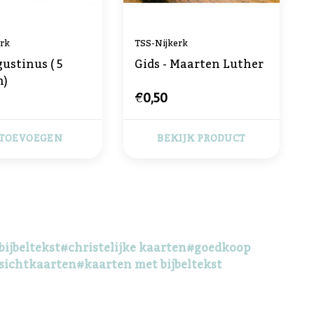
erk
TSS-Nijkerk
ustinus ( 5
Gids - Maarten Luther
n)
€0,50
TOEVOEGEN
BEKIJK PRODUCT
ijbeltekst
#christelijke kaarten
#goedkoop
sichtkaarten
#kaarten met bijbeltekst