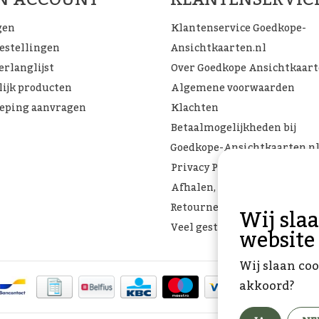
gen
Klantenservice Goedkope-
bestellingen
Ansichtkaarten.nl
erlanglijst
Over Goedkope Ansichtkaar
lijk producten
Algemene voorwaarden
eping aanvragen
Klachten
Betaalmogelijkheden bij
Goedkope-Ansichtkaarten.n
Privacy Policy
Afhalen, Verzenden of
Retourneren
Wij sla
Veel gestelde vragen
website
Wij slaan coo
akkoord?