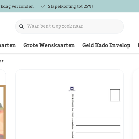
rkdag verzonden
Stapelkorting tot 25%!
arten
Grote Wenskaarten
Geld Kado Envelop
er