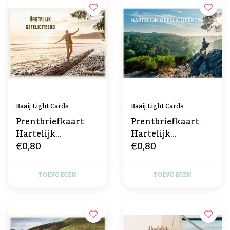
Baaij Light Cards
Baaij Light Cards
Prentbriefkaart
Prentbriefkaart
Hartelijk
Hartelijk
€0,80
€0,80
Gefeliciteerd
Gefeliciteerd
TOEVOEGEN
TOEVOEGEN