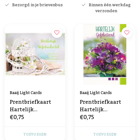
Bezorgd in je brievenbus
Binnen één werkdag
verzonden
Baaij Light Cards
Baaij Light Cards
Prentbriefkaart
Prentbriefkaart
Hartelijk
Hartelijk
€0,75
€0,75
Gefeliciteerd
Gefeliciteerd
TOEVOEGEN
TOEVOEGEN