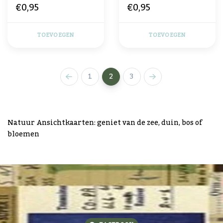
€0,95
€0,95
Gefeliciteerd
TOEVOEGEN
TOEVOEGEN
1
2
3
Natuur Ansichtkaarten: geniet van de zee, duin, bos of
bloemen