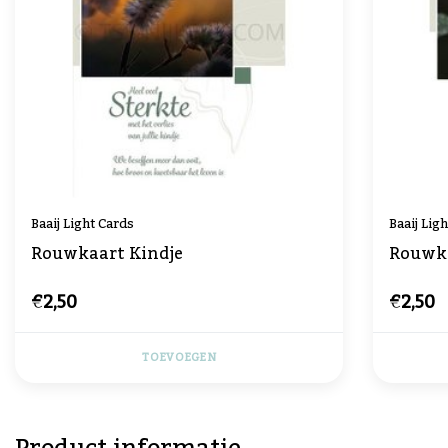
Baaij Light Cards
Baaij Lig
Rouwkaart Kindje
Rouwk
€2,50
€2,50
TOEVOEGEN