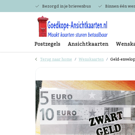
Bezorgd in je brievenbus
Binnen één we
Postzegels
Ansichtkaarten
Wenska
Terug naar home
Wenskaarten
Geld-envelo