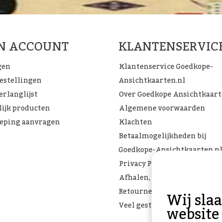
JN ACCOUNT
KLANTENSERVIC
gen
Klantenservice Goedkope-
bestellingen
Ansichtkaarten.nl
erlanglijst
Over Goedkope Ansichtkaar
lijk producten
Algemene voorwaarden
eping aanvragen
Klachten
Betaalmogelijkheden bij
Goedkope-Ansichtkaarten.n
Privacy Policy
Afhalen, Verzenden of
Retourneren
Wij sla
Veel gestelde vragen
website