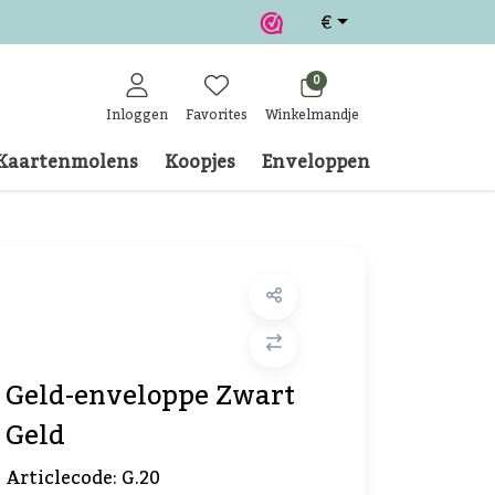
€
0
Inloggen
Favorites
Winkelmandje
Kaartenmolens
Koopjes
Enveloppen
Klantense
Geld-enveloppe Zwart
Geld
Articlecode:
G.20