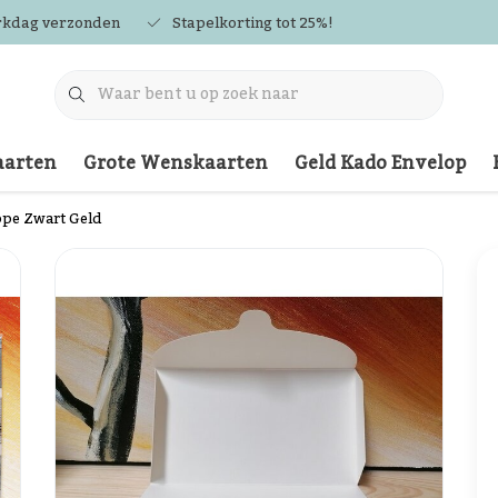
rkdag verzonden
Stapelkorting tot 25%!
arten
Grote Wenskaarten
Geld Kado Envelop
ppe Zwart Geld