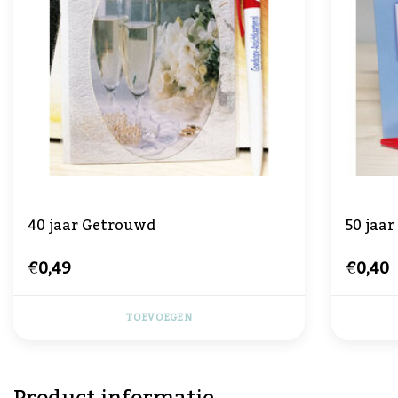
40 jaar Getrouwd
50 jaa
€0,49
€0,40
TOEVOEGEN