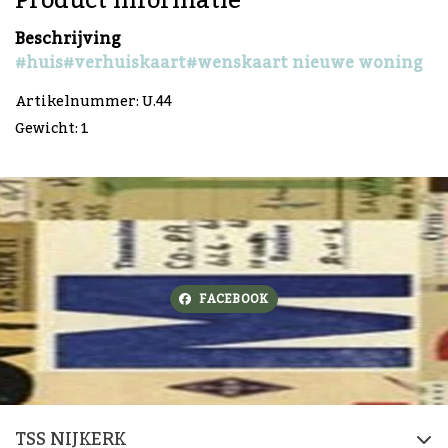
Product informatie
Beschrijving
#huis
#verhuiskaart
#wenskaart nieuwe woning
Artikelnummer: U.44
Gewicht: 1
FACEBOOK
TSS NIJKERK