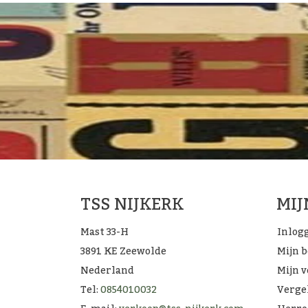
TSS NIJKERK
MI
Mast 33-H
Inlog
3891 KE Zeewolde
Mijn 
Nederland
Mijn v
Tel:
0854010032
Verge