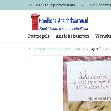
Bezorgd in je brievenbus
Binnen één we
Postzegels
Ansichtkaarten
Wenska
Terug naar home
Wenskaarten
Oprechte De