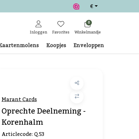
€
0
Inloggen
Favorites
Winkelmandje
Kaartenmolens
Koopjes
Enveloppen
Klantense
Marant Cards
Oprechte Deelneming -
Korenhalm
Articlecode:
Q.53