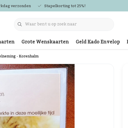
rkdag verzonden
Stapelkorting tot 25%!
arten
Grote Wenskaarten
Geld Kado Envelop
elneming - Korenhalm