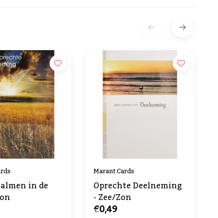
ards
Marant Cards
almen in de
Oprechte Deelneming
zon
- Zee/Zon
€0,49